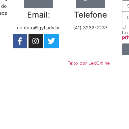
 do
Email:
Telefone
sos
contato@gyf.adv.br
(41) 3232-2237
Li 
pri
Feito por LexOnline