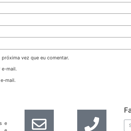
 próxima vez que eu comentar.
 e-mail.
e-mail.
F
s e
s e