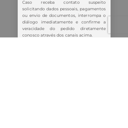
Caso receba contato suspeito
solicitando dados pessoais, pagamentos
ou envio de documentos, interrompa o
diálogo imediatamente e confirme a
veracidade do pedido diretamente
conosco através dos canais acima.
Estamos tomando todas as medidas
cabíveis diante dos fatos.
Lembre-se:
Nunca forneça informações pessoais,
bancárias ou realize pagamentos antes
de confirmar a autenticidade do
contato.