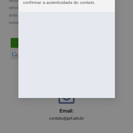
Nosso objetivo é cuidar dos seus direitos e oferecemos
confirmar a autenticidade do contato.
serviços especializados e diferenciados atendendo a
área trabalhista do direito. Por isso, disponibilizamos
nossos serviços de maneira fácil e acessível.
Email:
contato@gyf.adv.br