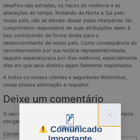
desafios das estradas, os riscos da violência e as
alterações do tempo. Rodando de Norte a Sul pelo
nosso país, não se deixam abalar pelas interpéries. No
cumprimento responsável de suas atribuições saem à
luta contribuindo de forma direta para o
desenvolvimento de nosso país. Como consequência do
reconhecimento por sua notória representatividade,
seguem esperançosos por dias melhores, especialmente
dias em que seus direitos sejam fielmente respeitados.
A todos os nossos clientes e seguidores Motoristas,
nossa sincera admiração e respeito!
Deixe um comentário
O seu endereço de e-mail não será publicado.
Campos
obrigatórios são marcados com
*
Comunicado
Comentário
*
Importante