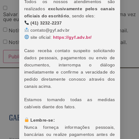
Todos os nossos atendimentos são
realizados
exclusivamente pelos canais
Salvar meus dados neste navegador para a próxima vez
oficiais do escritório
, sendo eles:
que eu comentar.
(41) 3232-2237
Notifique-me sobre novos comentários por e-mail.
contato@gyf.adv.br
site oficial:
https://gyf.adv.br/
Notifique-me sobre novas publicações por e-mail.
Caso receba contato suspeito solicitando
dados pessoais, pagamentos ou envio de
documentos, interrompa o diálogo
imediatamente e confirme a veracidade do
pedido diretamente conosco através dos
canais acima.
Estamos tomando todas as medidas
cabíveis diante dos fatos.
Lembre-se:
Nunca forneça informações pessoais,
bancárias ou realize pagamentos antes de