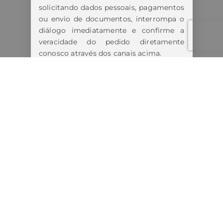
solicitando dados pessoais, pagamentos
ou envio de documentos, interrompa o
diálogo imediatamente e confirme a
veracidade do pedido diretamente
conosco através dos canais acima.
Estamos tomando todas as medidas
cabíveis diante dos fatos.
Lembre-se:
Nunca forneça informações pessoais,
bancárias ou realize pagamentos antes
de confirmar a autenticidade do
contato.