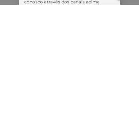
conosco através dos canais acima.
Estamos tomando todas as medidas
cabíveis diante dos fatos.
Lembre-se:
Nunca forneça informações pessoais,
bancárias ou realize pagamentos antes
de confirmar a autenticidade do
contato.