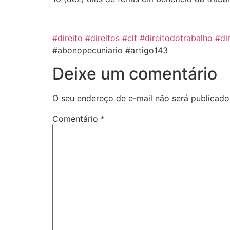
#direito
#direitos
#clt
#direitodotrabalho
#di
#abonopecuniario #artigo143
Deixe um comentário
O seu endereço de e-mail não será publicado
Comentário
*