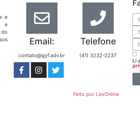
F
s e
s e
 do
Email:
Telefone
sos
contato@gyf.adv.br
(41) 3232-2237
Li 
pri
Feito por LexOnline