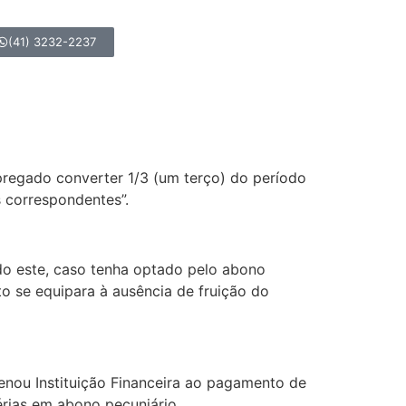
(41) 3232-2237
mpregado converter 1/3 (um terço) do período
s correspondentes”.
ndo este, caso tenha optado pelo abono
nto se equipara à ausência de fruição do
denou Instituição Financeira ao pagamento de
érias em abono pecuniário.