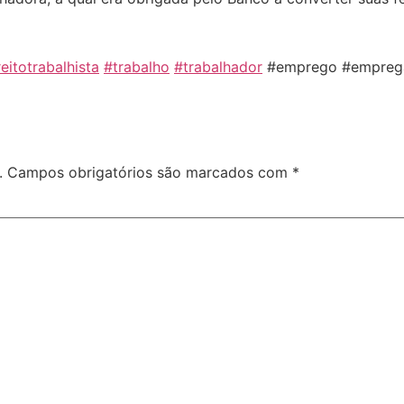
reitotrabalhista
#trabalho
#trabalhador
#emprego #empregad
.
Campos obrigatórios são marcados com
*