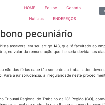
HOME
Equipe
Contato
Notícias
ENDEREÇOS
abono pecuniário
alhista assevera, em seu artigo 143, que “é facultado ao e
ário, no valor da remuneração que lhe seria devida nos dia
a ou não das férias cabe tão somente ao trabalhador, deve
to. Para a jurisprudência, a irregularidade neste procedime
 do Tribunal Regional do Trabalho da 18ª Região (GO), con
alhadora, a qual era obrigada pelo Banco a converter suas f