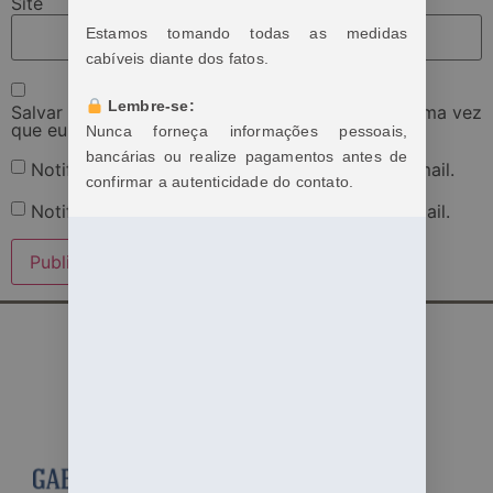
Site
Estamos tomando todas as medidas
cabíveis diante dos fatos.
Lembre-se:
Salvar meus dados neste navegador para a próxima vez
que eu comentar.
Nunca forneça informações pessoais,
bancárias ou realize pagamentos antes de
Notifique-me sobre novos comentários por e-mail.
confirmar a autenticidade do contato.
Notifique-me sobre novas publicações por e-mail.