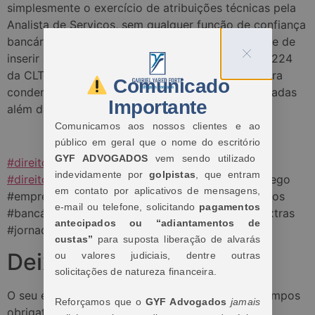
simplesmente o exercício de atribuições técnicas pela
Analista de Serviços, sem qualquer função de confiança
bancária, de modo que extirpou-se a possibilidade de
inserir a trabalhadora na exceção do § 2º do art. 224
da CLT; motivo pelo qual a Instituição Bancária fora
Comunicado
condenada ao pagamento das horas extras realizadas
Importante
além da 6ª diária e 30ª semanal.
Comunicamos aos nossos clientes e ao
público em geral que o nome do escritório
GYF ADVOGADOS
vem sendo utilizado
#direito
#direitos
#clt
#direitodotrabalho
indevidamente por
golpistas
, que entram
#direitotrabalhista
#trabalho
#trabalhador
#emprego
em contato por aplicativos de mensagens,
#empregado #cargodeconfinca #analistadeservicos
e-mail ou telefone, solicitando
pagamentos
#bancário #banco #instituicaofinanceira #horasextras
antecipados ou “adiantamentos de
#jornadadetrabalho #jornada
custas”
para suposta liberação de alvarás
Deixe um comentário
ou valores judiciais, dentre outras
solicitações de natureza financeira.
O seu endereço de e-mail não será publicado.
Campos
Reforçamos que o
GYF Advogados
jamais
obrigatórios são marcados com
*