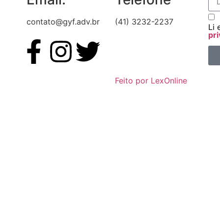
contato@gyf.adv.br
(41) 3232-2237
Li 
pri
Feito por LexOnline