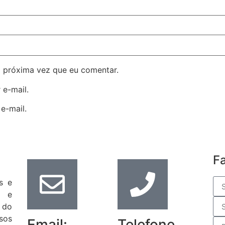
 próxima vez que eu comentar.
 e-mail.
e-mail.
F
s e
s e
 do
sos
Email:
Telefone