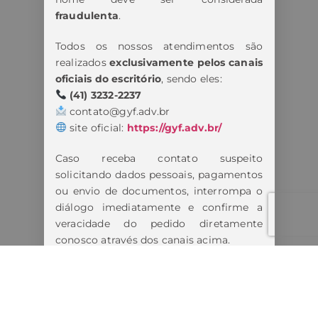
fraudulenta
.
Todos os nossos atendimentos são
realizados
exclusivamente pelos canais
oficiais do escritório
, sendo eles:
(41) 3232-2237
contato@gyf.adv.br
site oficial:
https://gyf.adv.br/
Caso receba contato suspeito
solicitando dados pessoais, pagamentos
ou envio de documentos, interrompa o
diálogo imediatamente e confirme a
veracidade do pedido diretamente
conosco através dos canais acima.
Estamos tomando todas as medidas
cabíveis diante dos fatos.
Lembre-se: