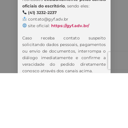
oficiais do escritório
, sendo eles:
(41) 3232-2237
contato@gyf.adv.br
site oficial:
https://gyf.adv.br/
Caso receba contato suspeito
solicitando dados pessoais, pagamentos
ou envio de documentos, interrompa o
diálogo imediatamente e confirme a
veracidade do pedido diretamente
conosco através dos canais acima.
Estamos tomando todas as medidas
cabíveis diante dos fatos.
Lembre-se:
Nunca forneça informações pessoais,
bancárias ou realize pagamentos antes
de confirmar a autenticidade do