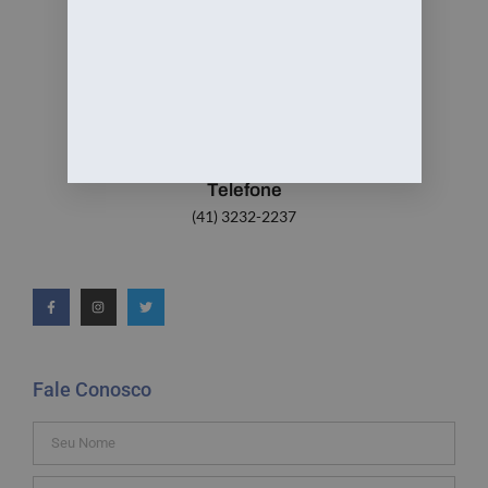
Email:
contato@gyf.adv.br
Telefone
(41) 3232-2237
Fale Conosco