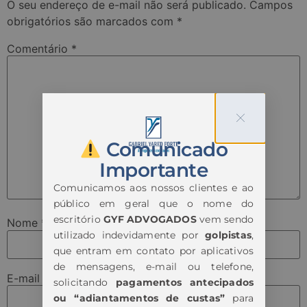
O seu endereço de e-mail não será publicado.
Campos
obrigatórios são marcados com
*
Comentário
*
Comunicado
Importante
Comunicamos aos nossos clientes e ao
público em geral que o nome do
escritório
GYF ADVOGADOS
vem sendo
Nome
*
utilizado indevidamente por
golpistas
,
que entram em contato por aplicativos
de mensagens, e-mail ou telefone,
E-mail
*
solicitando
pagamentos antecipados
ou “adiantamentos de custas”
para