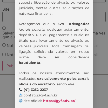
suposta liberação de alvarás ou valores
judiciais, dentre outras solicitações de
Site
natureza financeira.
Reforçamos que o
GYF Advogados
jamais solicita
qualquer adiantamento,
Salvar meus dados neste navegador para a próxima vez
depósito, PIX ou pagamento a qualquer
que eu comentar.
título para levantamento de alvarás ou
Notifique-me sobre novos comentários por e-mail.
valores judiciais. Toda mensagem ou
ligação solicitando valores em nosso
Notifique-me sobre novas publicações por e-mail.
nome deve ser considerada
fraudulenta
.
Todos os nossos atendimentos são
realizados
exclusivamente pelos canais
oficiais do escritório
, sendo eles:
(41) 3232-2237
contato@gyf.adv.br
site oficial:
https://gyf.adv.br/