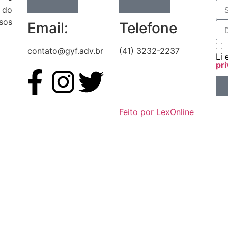
 do
sos
Email:
Telefone
contato@gyf.adv.br
(41) 3232-2237
Li 
pri
Feito por LexOnline