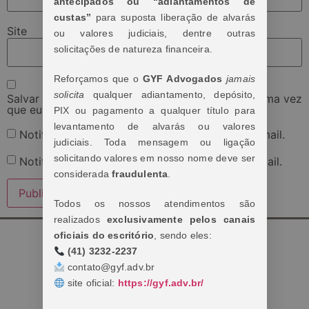
antecipados ou “adiantamentos de
custas”
para suposta liberação de alvarás
Site
ou valores judiciais, dentre outras
solicitações de natureza financeira.
Reforçamos que o
GYF Advogados
jamais
solicita
qualquer adiantamento, depósito,
Salvar meus dados neste navegador para a próxima vez
que eu comentar.
PIX ou pagamento a qualquer título para
levantamento de alvarás ou valores
Notifique-me sobre novos comentários por e-mail.
judiciais. Toda mensagem ou ligação
solicitando valores em nosso nome deve ser
Notifique-me sobre novas publicações por e-mail.
considerada
fraudulenta
.
Todos os nossos atendimentos são
realizados
exclusivamente pelos canais
oficiais do escritório
, sendo eles:
(41) 3232-2237
contato@gyf.adv.br
site oficial:
https://gyf.adv.br/