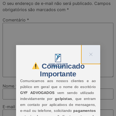
O seu endereço de e-mail não será publicado.
Campos
obrigatórios são marcados com
*
Comentário
*
Comunicado
Importante
Comunicamos aos nossos clientes e ao
Nome
*
público em geral que o nome do escritório
GYF ADVOGADOS
vem sendo utilizado
indevidamente por
golpistas
, que entram
em contato por aplicativos de mensagens,
E-mail
*
e-mail ou telefone, solicitando
pagamentos