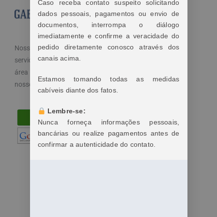
Caso receba contato suspeito solicitando
dados pessoais, pagamentos ou envio de
documentos, interrompa o diálogo
imediatamente e confirme a veracidade do
pedido diretamente conosco através dos
Nosso objetivo é cuidar dos seus direitos e oferecemos
canais acima.
serviços especializados e diferenciados atendendo a
área trabalhista do direito. Por isso, disponibilizamos
Estamos tomando todas as medidas
nossos serviços de maneira fácil e acessível.
cabíveis diante dos fatos.
Lembre-se:
Nunca forneça informações pessoais,
bancárias ou realize pagamentos antes de
confirmar a autenticidade do contato.