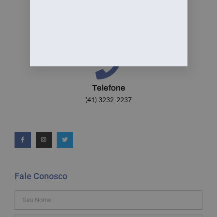
Email:
contato@gyf.adv.br
Telefone
(41) 3232-2237
Fale Conosco