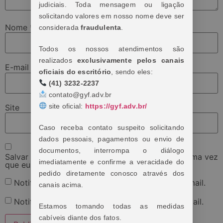
judiciais. Toda mensagem ou ligação
solicitando valores em nosso nome deve ser
Nome
*
considerada
fraudulenta
.
Todos os nossos atendimentos são
realizados
exclusivamente pelos canais
E-mail
*
oficiais do escritório
, sendo eles:
(41) 3232-2237
contato@gyf.adv.br
site oficial:
https://gyf.adv.br/
Site
Caso receba contato suspeito solicitando
dados pessoais, pagamentos ou envio de
documentos, interrompa o diálogo
Salvar meus dados neste navegador para a próxima vez
imediatamente e confirme a veracidade do
que eu comentar.
pedido diretamente conosco através dos
Notifique-me sobre novos comentários por e-mail.
canais acima.
Notifique-me sobre novas publicações por e-mail.
Estamos tomando todas as medidas
cabíveis diante dos fatos.