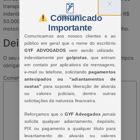
transportes foi condenada ao pagamento de
indenização por danos existenciais no importe de R$
Comunicado
50.000,00 (cinquenta mil reais) por submeter o
Importante
motorista carreteiro à extensas jornadas de trabalho.
Comunicamos aos nossos clientes e ao
Deixe um comentário
público em geral que o nome do escritório
GYF ADVOGADOS
vem sendo utilizado
O seu endereço de e-mail não será publicado.
Campos
indevidamente por
golpistas
, que entram
em contato por aplicativos de mensagens,
obrigatórios são marcados com
*
e-mail ou telefone, solicitando
pagamentos
Comentário
*
antecipados ou “adiantamentos de
custas”
para suposta liberação de alvarás
ou valores judiciais, dentre outras
solicitações de natureza financeira.
Reforçamos que o
GYF Advogados
jamais
solicita
qualquer adiantamento, depósito,
PIX ou pagamento a qualquer título para
levantamento de alvarás ou valores