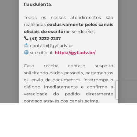
fraudulenta
.
Todos os nossos atendimentos são
realizados
exclusivamente pelos canais
oficiais do escritório
, sendo eles:
(41) 3232-2237
contato@gyf.adv.br
site oficial:
https://gyf.adv.br/
Caso receba contato suspeito
solicitando dados pessoais, pagamentos
ou envio de documentos, interrompa o
diálogo imediatamente e confirme a
veracidade do pedido diretamente
conosco através dos canais acima.
Estamos tomando todas as medidas
cabíveis diante dos fatos.
Lembre-se: