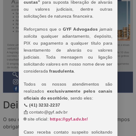
custas”
para suposta liberação de alvarás
ou valores judiciais, dentre outras
solicitações de natureza financeira.
Reforçamos que o
GYF Advogados
jamais
solicita
qualquer adiantamento, depósito,
PIX ou pagamento a qualquer título para
levantamento de alvarás ou valores
judiciais. Toda mensagem ou ligação
solicitando valores em nosso nome deve ser
considerada
fraudulenta
.
Todos os nossos atendimentos são
realizados
exclusivamente pelos canais
oficiais do escritório
, sendo eles:
Deixe um comentário
📞
(41) 3232-2237
📩 contato@gyf.adv.br
O seu endereço de e-mail não será publicado.
Campos
🌐 site oficial:
https://gyf.adv.br/
obrigatórios são marcados com
*
Caso receba contato suspeito solicitando