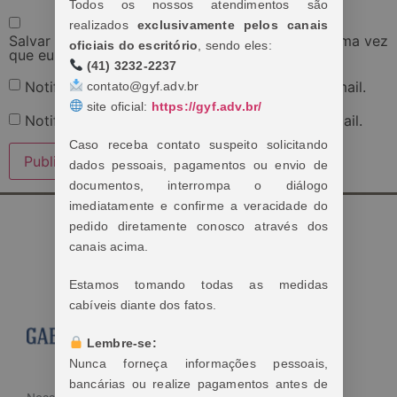
Todos os nossos atendimentos são
realizados
exclusivamente pelos canais
Salvar meus dados neste navegador para a próxima vez
oficiais do escritório
, sendo eles:
que eu comentar.
(41) 3232-2237
Notifique-me sobre novos comentários por e-mail.
contato@gyf.adv.br
site oficial:
https://gyf.adv.br/
Notifique-me sobre novas publicações por e-mail.
Caso receba contato suspeito solicitando
dados pessoais, pagamentos ou envio de
documentos, interrompa o diálogo
imediatamente e confirme a veracidade do
pedido diretamente conosco através dos
canais acima.
Estamos tomando todas as medidas
cabíveis diante dos fatos.
Lembre-se:
Nunca forneça informações pessoais,
bancárias ou realize pagamentos antes de