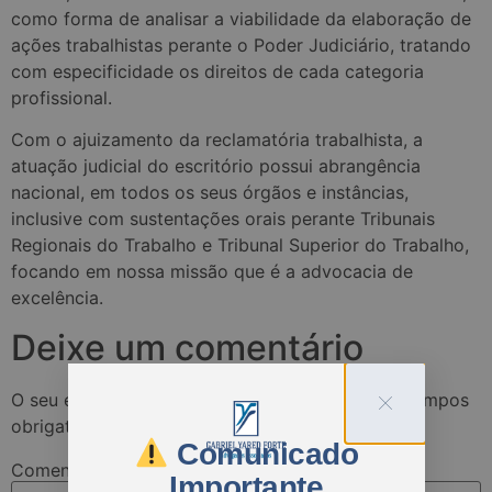
como forma de analisar a viabilidade da elaboração de
ações trabalhistas perante o Poder Judiciário, tratando
com especificidade os direitos de cada categoria
profissional.
Com o ajuizamento da reclamatória trabalhista, a
atuação judicial do escritório possui abrangência
nacional, em todos os seus órgãos e instâncias,
inclusive com sustentações orais perante Tribunais
Regionais do Trabalho e Tribunal Superior do Trabalho,
focando em nossa missão que é a advocacia de
excelência.
Deixe um comentário
O seu endereço de e-mail não será publicado.
Campos
obrigatórios são marcados com
*
Comunicado
Comentário
*
Importante