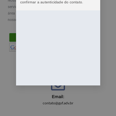
Nosso objetivo é cuidar dos seus direitos e oferecemos
confirmar a autenticidade do contato.
serviços especializados e diferenciados atendendo a
área trabalhista do direito. Por isso, disponibilizamos
nossos serviços de maneira fácil e acessível.
Email:
contato@gyf.adv.br