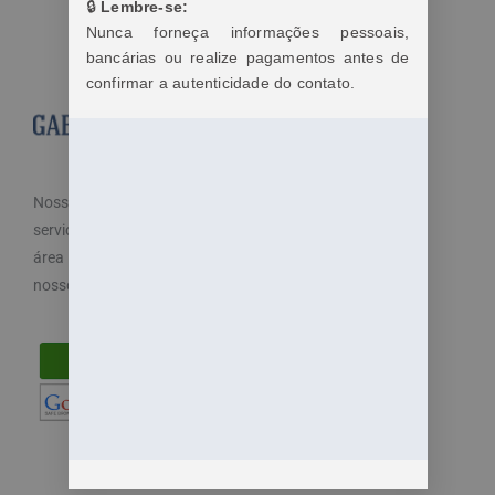
🔒
Lembre-se:
Nunca forneça informações pessoais,
bancárias ou realize pagamentos antes de
confirmar a autenticidade do contato.
Nosso objetivo é cuidar dos seus direitos e oferecemos
serviços especializados e diferenciados atendendo a
área trabalhista do direito. Por isso, disponibilizamos
nossos serviços de maneira fácil e acessível.