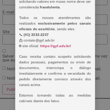
solicitando valores em nosso nome deve ser
considerada
fraudulenta
.
E-mail
*
Todos os nossos atendimentos são
realizados
exclusivamente pelos canais
oficiais do escritório
, sendo eles:
Site
📞
(41) 3232-2237
📩 contato@gyf.adv.br
🌐 site oficial:
https://gyf.adv.br/
Salvar meus dados neste navegador para a próxima vez
Caso receba contato suspeito solicitando
que eu comentar.
dados pessoais, pagamentos ou envio de
documentos, interrompa o diálogo
Notifique-me sobre novos comentários por e-mail.
imediatamente e confirme a veracidade do
Notifique-me sobre novas publicações por e-mail.
pedido diretamente conosco através dos
canais acima.
Estamos tomando todas as medidas
cabíveis diante dos fatos.