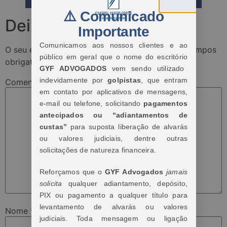
⚠️ Comunicado
Deixe um comentário
Importante
Comunicamos aos nossos clientes e ao
O seu endereço de e-mail não será publicado.
Campos
público em geral que o nome do escritório
obrigatórios são marcados com
*
GYF ADVOGADOS
vem sendo utilizado
indevidamente por
golpistas
, que entram
Comentário
*
em contato por aplicativos de mensagens,
e-mail ou telefone, solicitando
pagamentos
antecipados ou “adiantamentos de
custas”
para suposta liberação de alvarás
ou valores judiciais, dentre outras
solicitações de natureza financeira.
Reforçamos que o
GYF Advogados
jamais
solicita
qualquer adiantamento, depósito,
PIX ou pagamento a qualquer título para
levantamento de alvarás ou valores
Nome
*
judiciais. Toda mensagem ou ligação