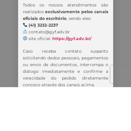
Todos os nossos atendimentos são
realizados
exclusivamente pelos canais
oficiais do escritório
, sendo eles:
(41) 3232-2237
contato@gyf.adv.br
site oficial:
https://gyf.adv.br/
Caso receba contato suspeito
solicitando dados pessoais, pagamentos
ou envio de documentos, interrompa o
diálogo imediatamente e confirme a
veracidade do pedido diretamente
conosco através dos canais acima.
Estamos tomando todas as medidas
cabíveis diante dos fatos.
Lembre-se:
Nunca forneça informações pessoais,
bancárias ou realize pagamentos antes