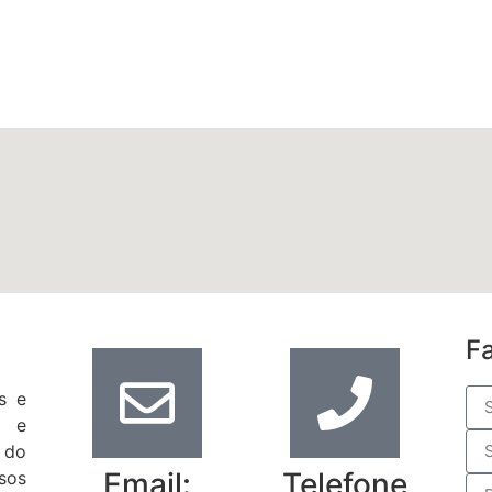
F
s e
s e
 do
Email:
Telefone
sos