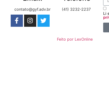
contato@gyf.adv.br
(41) 3232-2237
Li 
pri
Feito por LexOnline