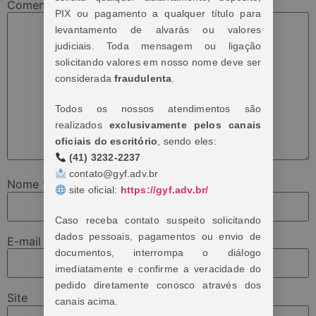
Comentário
*
PIX ou pagamento a qualquer título para
levantamento de alvarás ou valores
judiciais. Toda mensagem ou ligação
solicitando valores em nosso nome deve ser
considerada
fraudulenta
.
Todos os nossos atendimentos são
realizados
exclusivamente pelos canais
oficiais do escritório
, sendo eles:
(41) 3232-2237
contato@gyf.adv.br
Nome
*
site oficial:
https://gyf.adv.br/
Caso receba contato suspeito solicitando
dados pessoais, pagamentos ou envio de
E-mail
*
documentos, interrompa o diálogo
imediatamente e confirme a veracidade do
pedido diretamente conosco através dos
Site
canais acima.