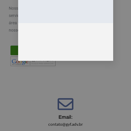
Nosso objetivo é cuidar dos seus direitos e oferecemos
serviços especializados e diferenciados atendendo a
área trabalhista do direito. Por isso, disponibilizamos
nossos serviços de maneira fácil e acessível.
Email:
contato@gyf.adv.br