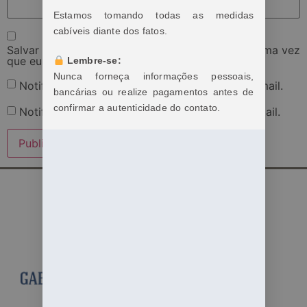
Estamos tomando todas as medidas
cabíveis diante dos fatos.
Salvar meus dados neste navegador para a próxima vez
que eu comentar.
Lembre-se:
Nunca forneça informações pessoais,
Notifique-me sobre novos comentários por e-mail.
bancárias ou realize pagamentos antes de
confirmar a autenticidade do contato.
Notifique-me sobre novas publicações por e-mail.