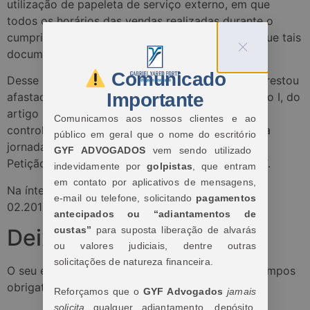
utilização de papeleta de serviço externo, em que
todos os horários das vendas realizadas durante o
cumprimento das tarefas ficavam registrados e que tais
documentos eram enviados ao Supervisor.
Comunicado
Desse modo, ante provas produzidas nos Autos, restou
Importante
afastada a alegação da exceção prevista no inciso I, do
artigo 62, da CLT e, considerando a ausência de
Comunicamos aos nossos clientes e ao
controles de jornada do Reclamante, fora fixada a
público em geral que o nome do escritório
jornada conforme informado pelo Reclamante em
GYF ADVOGADOS
vem sendo utilizado
Petição Inicial, nos termos da Súmula 338 do TST.
indevidamente por
golpistas
, que entram
em contato por aplicativos de mensagens,
Na íntegra, acesse os Autos nº 0001315-
e-mail ou telefone, solicitando
pagamentos
02.2014.5.09.0130.
antecipados ou “adiantamentos de
Deixe um comentário
custas”
para suposta liberação de alvarás
ou valores judiciais, dentre outras
solicitações de natureza financeira.
O seu endereço de e-mail não será publicado.
Campos
obrigatórios são marcados com
*
Reforçamos que o
GYF Advogados
jamais
solicita
qualquer adiantamento, depósito,