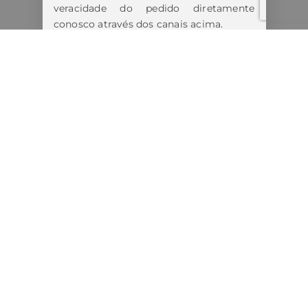
veracidade do pedido diretamente
conosco através dos canais acima.
Estamos tomando todas as medidas
cabíveis diante dos fatos.
Lembre-se:
Nunca forneça informações pessoais,
bancárias ou realize pagamentos antes
de confirmar a autenticidade do
contato.