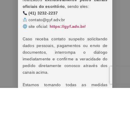
oficiais do escritório
, sendo eles:
(41) 3232-2237
contato@gyf.adv.br
site oficial:
https://gyf.adv.br/
Caso receba contato suspeito solicitando
dados pessoais, pagamentos ou envio de
documentos, interrompa o diálogo
imediatamente e confirme a veracidade do
pedido diretamente conosco através dos
canais acima.
Estamos tomando todas as medidas
cabíveis diante dos fatos.
Lembre-se:
Nunca forneça informações pessoais,
bancárias ou realize pagamentos antes de
confirmar a autenticidade do contato.