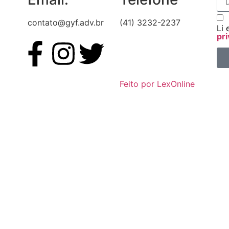
contato@gyf.adv.br
(41) 3232-2237
Li 
pri
Feito por LexOnline