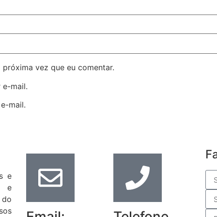
 próxima vez que eu comentar.
 e-mail.
e-mail.
F
s e
s e
 do
sos
Email:
Telefone