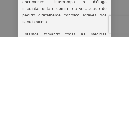
documentos, interrompa o diálogo
imediatamente e confirme a veracidade do
pedido diretamente conosco através dos
canais acima.
Estamos tomando todas as medidas
cabíveis diante dos fatos.
Lembre-se:
Nunca forneça informações pessoais,
bancárias ou realize pagamentos antes de
confirmar a autenticidade do contato.