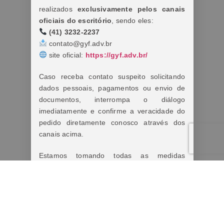
realizados
exclusivamente pelos canais
oficiais do escritório
, sendo eles:
(41) 3232-2237
contato@gyf.adv.br
site oficial:
https://gyf.adv.br/
Caso receba contato suspeito solicitando
dados pessoais, pagamentos ou envio de
documentos, interrompa o diálogo
imediatamente e confirme a veracidade do
pedido diretamente conosco através dos
canais acima.
Estamos tomando todas as medidas
cabíveis diante dos fatos.
Lembre-se:
Nunca forneça informações pessoais,
bancárias ou realize pagamentos antes de
confirmar a autenticidade do contato.