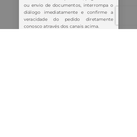
ou envio de documentos, interrompa o
diálogo imediatamente e confirme a
veracidade do pedido diretamente
conosco através dos canais acima.
Estamos tomando todas as medidas
cabíveis diante dos fatos.
Lembre-se:
Nunca forneça informações pessoais,
bancárias ou realize pagamentos antes
de confirmar a autenticidade do
contato.