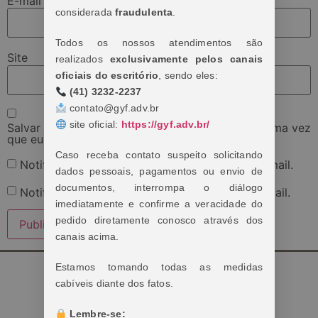
E-mail
*
considerada
fraudulenta
.
Todos os nossos atendimentos são
Site
realizados
exclusivamente pelos canais
oficiais do escritório
, sendo eles:
(41) 3232-2237
contato@gyf.adv.br
site oficial:
https://gyf.adv.br/
Salvar meus dados neste navegador para a próxima vez
que eu comentar.
Caso receba contato suspeito solicitando
Notifique-me sobre novos comentários por e-mail.
dados pessoais, pagamentos ou envio de
documentos, interrompa o diálogo
Notifique-me sobre novas publicações por e-mail.
imediatamente e confirme a veracidade do
pedido diretamente conosco através dos
canais acima.
Estamos tomando todas as medidas
cabíveis diante dos fatos.
Lembre-se: