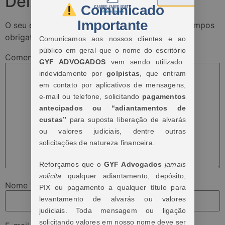
Deixe um comentário
Comunicado
Importante
O seu endereço de e-mail não será publicado.
Campos
obrigatórios são marcados com
*
Comunicamos aos nossos clientes e ao
público em geral que o nome do escritório
Comentário
*
GYF ADVOGADOS
vem sendo utilizado
indevidamente por
golpistas
, que entram
em contato por aplicativos de mensagens,
e-mail ou telefone, solicitando
pagamentos
antecipados ou “adiantamentos de
custas”
para suposta liberação de alvarás
ou valores judiciais, dentre outras
solicitações de natureza financeira.
Reforçamos que o
GYF Advogados
jamais
solicita
qualquer adiantamento, depósito,
Nome
*
PIX ou pagamento a qualquer título para
levantamento de alvarás ou valores
judiciais. Toda mensagem ou ligação
solicitando valores em nosso nome deve ser