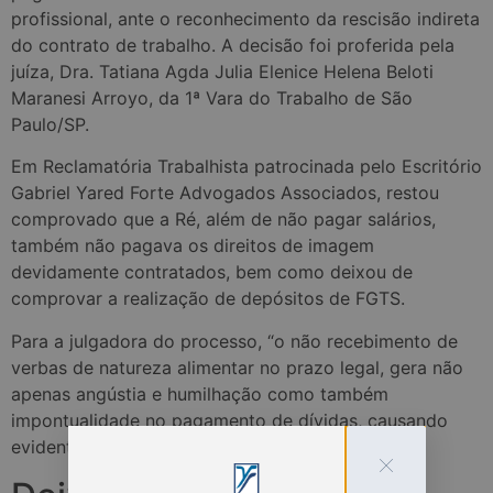
profissional, ante o reconhecimento da rescisão indireta
do contrato de trabalho. A decisão foi proferida pela
juíza, Dra. Tatiana Agda Julia Elenice Helena Beloti
Maranesi Arroyo, da 1ª Vara do Trabalho de São
Paulo/SP.
Em Reclamatória Trabalhista patrocinada pelo Escritório
Gabriel Yared Forte Advogados Associados, restou
comprovado que a Ré, além de não pagar salários,
também não pagava os direitos de imagem
devidamente contratados, bem como deixou de
comprovar a realização de depósitos de FGTS.
Para a julgadora do processo, “o não recebimento de
verbas de natureza alimentar no prazo legal, gera não
apenas angústia e humilhação como também
impontualidade no pagamento de dívidas, causando
evidente prejuízos ao obreiro”.