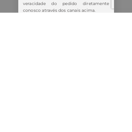
veracidade do pedido diretamente
conosco através dos canais acima.
Estamos tomando todas as medidas
cabíveis diante dos fatos.
Lembre-se:
Nunca forneça informações pessoais,
bancárias ou realize pagamentos antes
de confirmar a autenticidade do
contato.