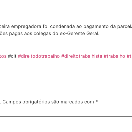
anceira empregadora foi condenada ao pagamento da parcela
ções pagas aos colegas do ex-Gerente Geral.
tos
#clt
#direitodotrabalho
#direitotrabalhista
#trabalho
#t
.
Campos obrigatórios são marcados com
*