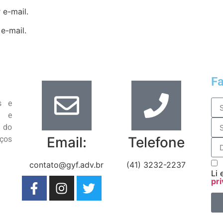
 e-mail.
e-mail.
F
s e
s e
 do
Email:
Telefone
iços
contato@gyf.adv.br
(41) 3232-2237
Li 
pri