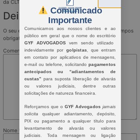
da CLT.
Comunicado
Deixe um comentário
Importante
Comunicamos aos nossos clientes e ao
O seu endereço de e-mail não será publicado.
Campos
público em geral que o nome do escritório
obrigatórios são marcados com
*
GYF ADVOGADOS
vem sendo utilizado
indevidamente por
golpistas
, que entram
Comentário
*
em contato por aplicativos de mensagens,
e-mail ou telefone, solicitando
pagamentos
antecipados ou “adiantamentos de
custas”
para suposta liberação de alvarás
ou valores judiciais, dentre outras
solicitações de natureza financeira.
Reforçamos que o
GYF Advogados
jamais
solicita
qualquer adiantamento, depósito,
PIX ou pagamento a qualquer título para
levantamento de alvarás ou valores
Nome
*
judiciais. Toda mensagem ou ligação