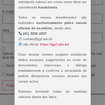
solicitando valores em nosso nome deve ser
considerada
fraudulenta
.
E-mail
*
Todos os nossos atendimentos são
realizados
exclusivamente pelos canais
oficiais do escritório
, sendo eles:
Site
(41) 3232-2237
contato@gyf.adv.br
site oficial:
https://gyf.adv.br/
Salvar meus dados neste navegador para a próxima vez
Caso receba contato suspeito solicitando
que eu comentar.
dados pessoais, pagamentos ou envio de
documentos, interrompa o diálogo
Notifique-me sobre novos comentários por e-mail.
imediatamente e confirme a veracidade do
Notifique-me sobre novas publicações por e-mail.
pedido diretamente conosco através dos
canais acima.
Estamos tomando todas as medidas
cabíveis diante dos fatos.