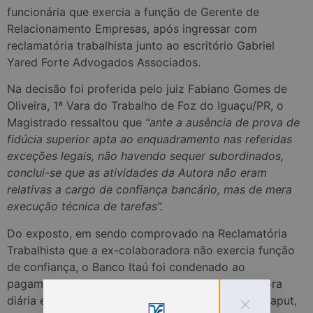
funcionária que exercia a função de Gerente de
Relacionamento Empresas, após ingressar com
reclamatória trabalhista junto ao escritório Gabriel
Yared Forte Advogados Associados.
Na decisão foi proferida pelo juiz Fabiano Gomes de
Oliveira, 1ª Vara do Trabalho de Foz do Iguaçu/PR, o
Magistrado ressaltou que
“ante a ausência de prova de
fidúcia superior apta ao enquadramento nas referidas
exceções legais, não havendo sequer subordinados,
conclui-se que as atividades da Autora não eram
relativas a cargo de confiança bancário, mas de mera
execução técnica de tarefas”.
Do exposto, em sendo comprovado na Reclamatória
Trabalhista que a ex-colaboradora não exercia função
de confiança, o Banco Itaú foi condenado ao
pagamento das horas extras excedentes da 6ª hora
diária e 30ª semanal, nos termos do artigo 224, caput,