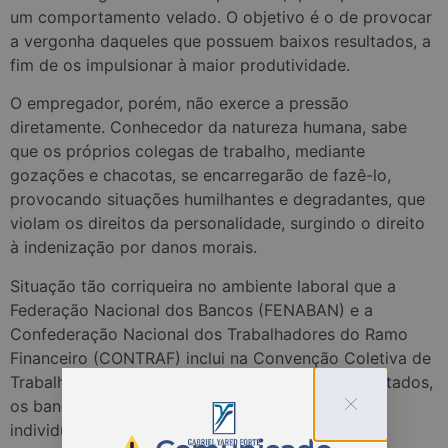
um comportamento velado. O objetivo é o de provocar
a vergonha daqueles que possuem baixos resultados, a
fim de os impulsionar à maior produtividade.
O empregador, porém, não exerce a pressão
diretamente. Conhecedor da natureza humana, sabe
que os próprios colegas de trabalho, mediante
gozações e chacotas, se encarregarão de fazê-lo,
provocando situações humilhantes e degradan
tes, que
violam os direitos da personalidade, surgindo o direito
à indenização por danos morais.
Situação tão corriqueira no ambiente laboral que a
Federação Nacional dos Bancos (FENABAN) e a
Confederação Nacional dos Trabalhadores do Ramo
Financeiro (CONTRAF) inclui na Convenção Coletiva de
Trabalho vigente que “no monitoramento de resultados,
os bancos não exporão, publicamente, o ranking
individual de seus empregados”.