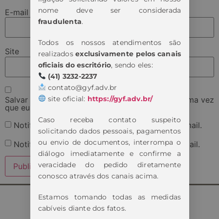
nome deve ser considerada
E-mail
*
fraudulenta
.
Todos os nossos atendimentos são
Site
realizados
exclusivamente pelos canais
oficiais do escritório
, sendo eles:
(41) 3232-2237
contato@gyf.adv.br
site oficial:
https://gyf.adv.br/
Salvar meus dados neste navegador para a próxima vez
que eu comentar.
Caso receba contato suspeito
Notifique-me sobre novos comentários por e-mail.
solicitando dados pessoais, pagamentos
ou envio de documentos, interrompa o
Notifique-me sobre novas publicações por e-mail.
diálogo imediatamente e confirme a
veracidade do pedido diretamente
conosco através dos canais acima.
Estamos tomando todas as medidas
cabíveis diante dos fatos.