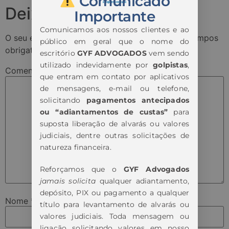
Comunicado
Deixe um comentário
Importante
Comunicamos aos nossos clientes e ao
O seu endereço de e-mail não será publicado.
Campos
público em geral que o nome do
obrigatórios são marcados com
*
escritório
GYF ADVOGADOS
vem sendo
utilizado indevidamente por
golpistas
,
Comentário
*
que entram em contato por aplicativos
de mensagens, e-mail ou telefone,
solicitando
pagamentos antecipados
ou “adiantamentos de custas”
para
suposta liberação de alvarás ou valores
judiciais, dentre outras solicitações de
natureza financeira.
Reforçamos que o
GYF Advogados
jamais solicita
qualquer adiantamento,
depósito, PIX ou pagamento a qualquer
Nome
*
título para levantamento de alvarás ou
valores judiciais. Toda mensagem ou
ligação solicitando valores em nosso