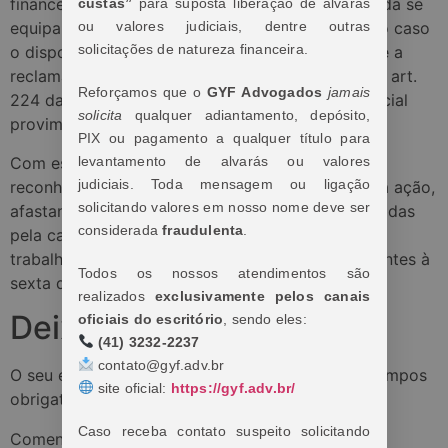
financeira, e considerando que a própria reclamada se
custas”
para suposta liberação de alvarás
ou valores judiciais, dentre outras
equipara a uma instituição financeira, aplicável ao caso
solicitações de natureza financeira.
o disposto na Súmula 55 do C. TST, de modo que a
reclamante faz jus à jornada reduzida prevista no art.
Reforçamos que o
GYF Advogados
jamais
224 da CLT. Recurso da autora ao qual se dá parcial
solicita
qualquer adiantamento, depósito,
provimento.
PIX ou pagamento a qualquer título para
Com estes fundamentos, embora não se tenha
levantamento de alvarás ou valores
judiciais. Toda mensagem ou ligação
reconhecido a condição de bancária da autora da ação,
solicitando valores em nosso nome deve ser
afastando a aplicação das normas coletivas firmadas
considerada
fraudulenta
.
pela categoria dos bancários a seu contrato de
trabalho, deferiu a autora as horas extras excedentes à
Todos os nossos atendimentos são
sexta diária.
realizados
exclusivamente pelos canais
Deixe um comentário
oficiais do escritório
, sendo eles:
(41) 3232-2237
contato@gyf.adv.br
O seu endereço de e-mail não será publicado.
Campos
site oficial:
https://gyf.adv.br/
obrigatórios são marcados com
*
Caso receba contato suspeito solicitando
Comentário
*