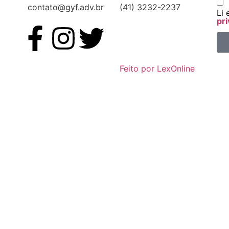
contato@gyf.adv.br
(41) 3232-2237
Li 
pri
Feito por LexOnline