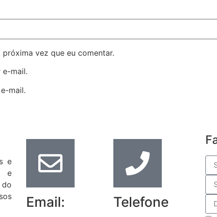
 próxima vez que eu comentar.
 e-mail.
e-mail.
F
s e
s e
 do
sos
Email:
Telefone