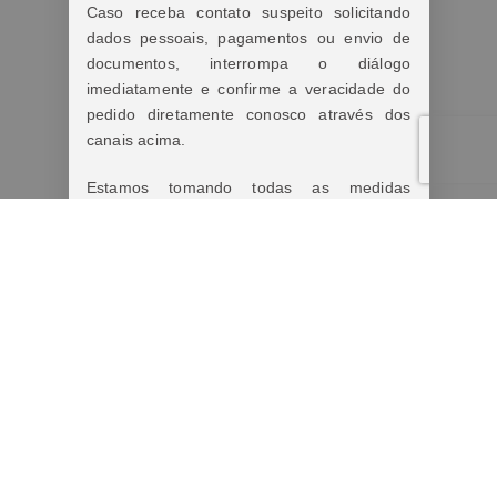
Caso receba contato suspeito solicitando
dados pessoais, pagamentos ou envio de
documentos, interrompa o diálogo
imediatamente e confirme a veracidade do
pedido diretamente conosco através dos
canais acima.
Estamos tomando todas as medidas
cabíveis diante dos fatos.
Lembre-se:
Nunca forneça informações pessoais,
bancárias ou realize pagamentos antes de
confirmar a autenticidade do contato.