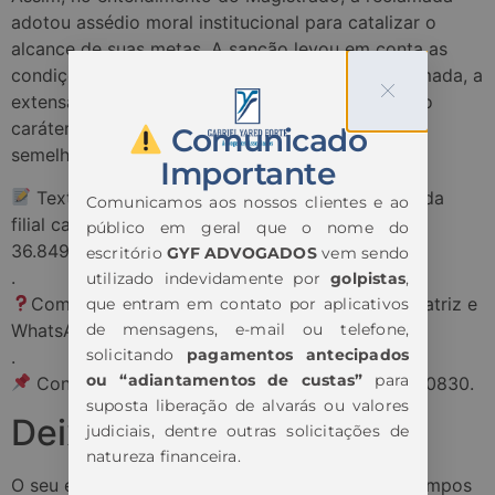
adotou assédio moral institucional para catalizar o
alcance de suas metas. A sanção levou em conta as
condições econômicas da reclamante e da reclamada, a
extensão da lesão e sobretudo para aperfeiçoar o
caráter pedagógico e evitar que novas condutas
Comunicado
semelhantes sejam realizadas pela instituição.
Importante
Texto informativo confeccionado pelo gestor da
Comunicamos aos nossos clientes e ao
filial carioca, Dr. Paulo Henrique Nunes – OAB/GO
público em geral que o nome do
36.849.
escritório
GYF ADVOGADOS
vem sendo
.
utilizado indevidamente por
golpistas
,
Com dúvidas, entre em contato conosco via matriz e
que entram em contato por aplicativos
WhatsApp Business: 041 3232-2237.
de mensagens, e-mail ou telefone,
solicitando
pagamentos antecipados
.
ou “adiantamentos de custas”
para
Contato direto filial Rio de Janeiro: 062 3087-0830.
suposta liberação de alvarás ou valores
Deixe um comentário
judiciais, dentre outras solicitações de
natureza financeira.
O seu endereço de e-mail não será publicado.
Campos