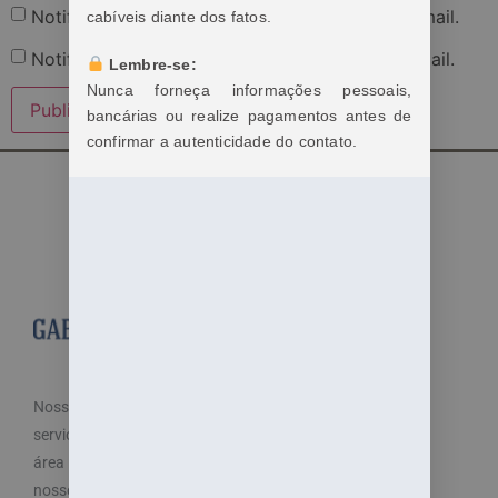
Notifique-me sobre novos comentários por e-mail.
cabíveis diante dos fatos.
Notifique-me sobre novas publicações por e-mail.
Lembre-se:
Nunca forneça informações pessoais,
bancárias ou realize pagamentos antes de
confirmar a autenticidade do contato.
Nosso objetivo é cuidar dos seus direitos e oferecemos
serviços especializados e diferenciados atendendo a
área trabalhista do direito. Por isso, disponibilizamos
nossos serviços de maneira fácil e acessível.