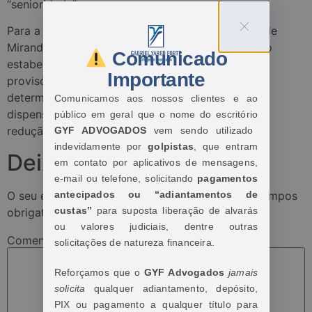
“senioridade”.
Para a relatora do recurso ao TST, ministra Delaíde
Miranda Arantes, apesar de o acordo coletivo não
Comunicado
estabelecer hipótese de estabilidade ou garantia
Importante
provisória de emprego, a negociação coletiva
determina critérios para que a empresa realize a
Comunicamos aos nossos clientes e ao
dispensa de um empregado quando necessária a
público em geral que o nome do escritório
redução da força de trabalho.
GYF ADVOGADOS
vem sendo utilizado
indevidamente por
golpistas
, que entram
Deixe um comentário
em contato por aplicativos de mensagens,
e-mail ou telefone, solicitando
pagamentos
O seu endereço de e-mail não será publicado.
Campos
antecipados ou “adiantamentos de
custas”
para suposta liberação de alvarás
obrigatórios são marcados com
*
ou valores judiciais, dentre outras
Comentário
*
solicitações de natureza financeira.
Reforçamos que o
GYF Advogados
jamais
solicita
qualquer adiantamento, depósito,
PIX ou pagamento a qualquer título para