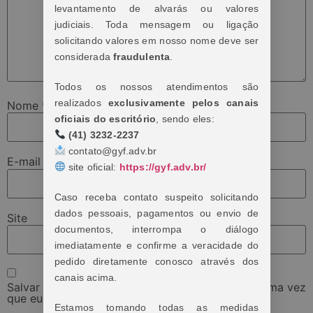
levantamento de alvarás ou valores
judiciais. Toda mensagem ou ligação
solicitando valores em nosso nome deve ser
considerada
fraudulenta
.
Todos os nossos atendimentos são
realizados
exclusivamente pelos canais
Nome
*
oficiais do escritório
, sendo eles:
(41) 3232-2237
contato@gyf.adv.br
E-mail
*
site oficial:
https://gyf.adv.br/
Caso receba contato suspeito solicitando
dados pessoais, pagamentos ou envio de
Site
documentos, interrompa o diálogo
imediatamente e confirme a veracidade do
pedido diretamente conosco através dos
canais acima.
Salvar meus dados neste navegador para a próxima vez
que eu comentar.
Estamos tomando todas as medidas