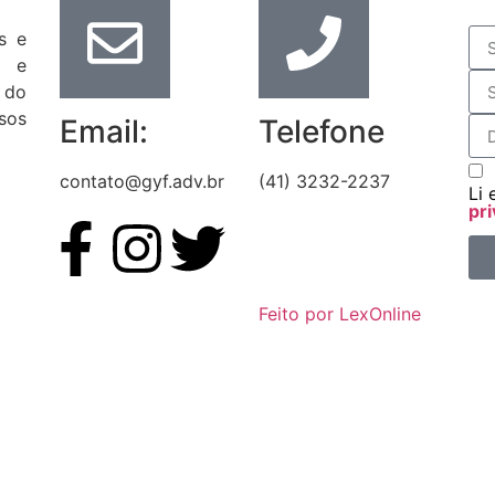
s e
s e
 do
sos
Email:
Telefone
contato@gyf.adv.br
(41) 3232-2237
Li 
pri
Feito por LexOnline