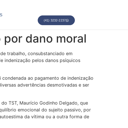
S
(41) 3232-2237
 por dano moral
de trabalho, consubstanciado em
de indenização pelos danos psíquicos
oi condenada ao pagamento de indenização
iversas advertências desmotivadas e ser
ro do TST, Maurício Godinho Delgado, que
uilíbrio emocional do sujeito passivo, por
 autoestima da vítima ou a outra forma de