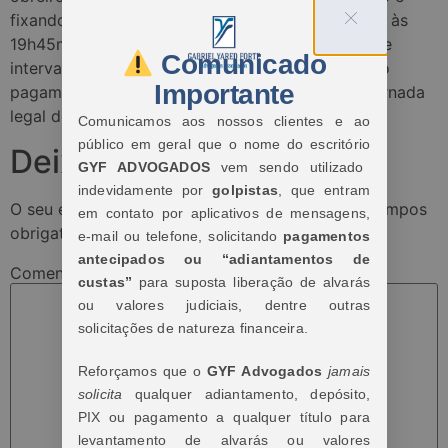
fixando a sua jornada como sendo das 06h20min às
19h45min, em dias alternados, com 30 minutos de
Comunicado
intervalo intrajornada, condenar as reclamadas ao
Importante
pagamento das horas extras que excederam a jornada
legal de 8 horas diárias e/ou 44 horas semanais”.
Comunicamos aos nossos clientes e ao
público em geral que o nome do escritório
Deixe um comentário
GYF ADVOGADOS
vem sendo utilizado
indevidamente por
golpistas
, que entram
O seu endereço de e-mail não será publicado.
Campos
em contato por aplicativos de mensagens,
obrigatórios são marcados com
*
e-mail ou telefone, solicitando
pagamentos
antecipados ou “adiantamentos de
Comentário
*
custas”
para suposta liberação de alvarás
ou valores judiciais, dentre outras
solicitações de natureza financeira.
Reforçamos que o
GYF Advogados
jamais
solicita
qualquer adiantamento, depósito,
PIX ou pagamento a qualquer título para
levantamento de alvarás ou valores