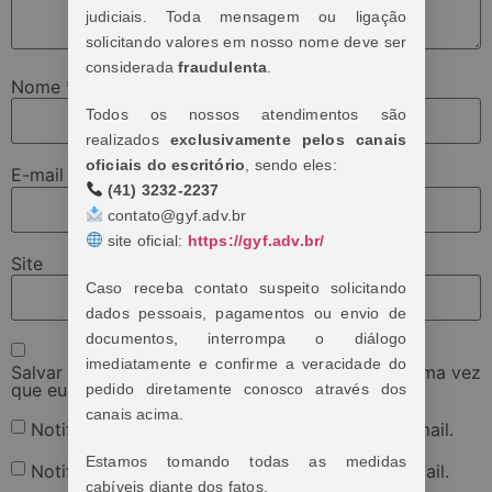
judiciais. Toda mensagem ou ligação
solicitando valores em nosso nome deve ser
considerada
fraudulenta
.
Nome
*
Todos os nossos atendimentos são
realizados
exclusivamente pelos canais
oficiais do escritório
, sendo eles:
E-mail
*
(41) 3232-2237
contato@gyf.adv.br
site oficial:
https://gyf.adv.br/
Site
Caso receba contato suspeito solicitando
dados pessoais, pagamentos ou envio de
documentos, interrompa o diálogo
imediatamente e confirme a veracidade do
Salvar meus dados neste navegador para a próxima vez
que eu comentar.
pedido diretamente conosco através dos
canais acima.
Notifique-me sobre novos comentários por e-mail.
Estamos tomando todas as medidas
Notifique-me sobre novas publicações por e-mail.
cabíveis diante dos fatos.